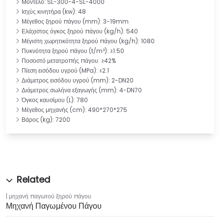
Μοντέλο: SL-300-4-SL-4000
Ισχύς κινητήρα (kw): 48
Μέγεθος ξηρού πάγου (mm): 3-19mm
Ελάχιστος όγκος ξηρού πάγου (kg/h): 540
Μέγιστη χωρητικότητα ξηρού πάγου (kg/h): 1080
Πυκνότητα ξηρού πάγου (t/m³): ≥1.50
Ποσοστό μετατροπής πάγου: ≥42%
Πίεση εισόδου υγρού (MPa): ≤2.1
Διάμετρος εισόδου υγρού (mm): 2-DN20
Διάμετρος σωλήνα εξαγωγής (mm): 4-DN70
Όγκος καυσίμου (L): 780
Μέγεθος μηχανής (cm): 490*270*275
Βάρος (kg): 7200
μηχανή παγωτού ξηρού πάγου
Μηχανή Παγωμένου Πάγου