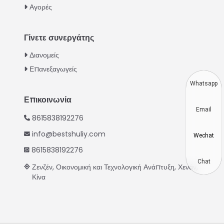
Αγορές
Turkish
Indonesian
Γίνετε συνεργάτης
Thai
Διανομείς
Vietnamese
Επανεξαγωγείς
Japanese
Whatsapp
Korean
Επικοινωνία
Email
Hindi
8615838192276
Chinese
info@bestshuliy.com
Wechat
Spanish
8615838192276
Russian
Chat
Ζενζέν, Οικονομική και Τεχνολογική Ανάπτυξη, Χενάν,
Κίνα
Portuguese
German
French