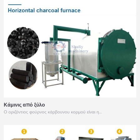
Κάμινις από ξύλο
Ο οριζόντιος φούρνος κάρβουνου κορμού είναι η…