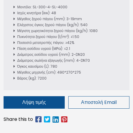
Μοντέλο: SL-300-4-SL-4000
Ισχύς κινητήρα (kw): 48
Μέγεθος ξηρού πάγου (mm): 3-19mm
Ελάχιστος όγκος ξηρού πάγου (kg/h): 540
Μέγιστη χωρητικότητα ξηρού πάγου (kg/h): 1080
Πυκνότητα ξηρού πάγου (t/m³): ≥1.50
Ποσοστό μετατροπής πάγου: ≥42%
Πίεση εισόδου υγρού (MPa): ≤2.1
Διάμετρος εισόδου υγρού (mm): 2-DN20
Διάμετρος σωλήνα εξαγωγής (mm): 4-DN70
Όγκος καυσίμου (L): 780
Μέγεθος μηχανής (cm): 490*270*275
Βάρος (kg): 7200
Λήψη τιμής
Αποστολή Email