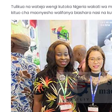
Tulikua na wateja wengi kutoka Nigeria wakati wa
kituo cha maonyesho walifanya biashara nasi na k