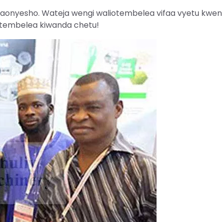
 maonyesho. Wateja wengi waliotembelea vifaa vyetu kwe
utembelea kiwanda chetu!