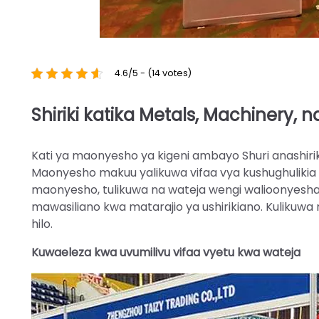
4.6/5 - (14 votes)
Shiriki katika Metals, Machinery, n
Kati ya maonyesho ya kigeni ambayo Shuri anashirik
Maonyesho makuu yalikuwa vifaa vya kushughulikia c
maonyesho, tulikuwa na wateja wengi walioonyesha 
mawasiliano kwa matarajio ya ushirikiano. Kulikuwa
hilo.
Kuwaeleza kwa uvumilivu vifaa vyetu kwa wateja