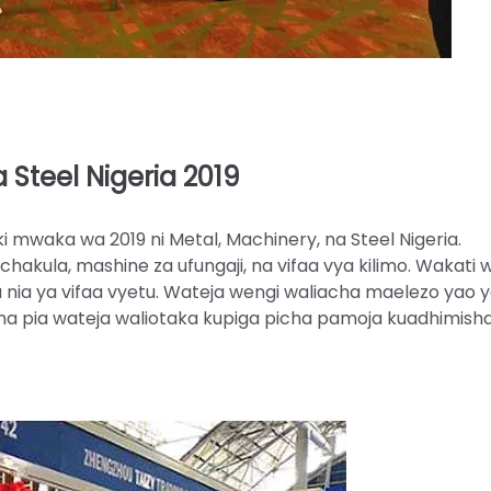
a Steel Nigeria 2019
i mwaka wa 2019 ni Metal, Machinery, na Steel Nigeria.
hakula, mashine za ufungaji, na vifaa vya kilimo. Wakati 
nia ya vifaa vyetu. Wateja wengi waliacha maelezo yao 
 na pia wateja waliotaka kupiga picha pamoja kuadhimisha