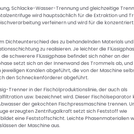
nnung, Schlacke-Wasser-Trennung und gleichzeitige Tren
ntalzentrifuge wird hauptsächlich für die Extraktion und 
eischverarbeitung verfeinern und wird für die konzentrier
em Dichteunterschied des zu behandelnden Materials und
ionsschichtung zu realisieren. Je leichter die Flüssigphase
, die schwerere Flüssigphase befindet sich näher an der
hase setzt sich an der Innenwand des Trommels ab, und 
jeweiligen Kanälen abgeführt, die von der Maschine selb
rch den Schneckenförderer abgeführt.
sig-Trenner in der Fischölproduktionslinie, der auch als
lfiltration usw. bezeichnet wird. Dieser Fischölseparator
 Abwasser der gekochten Fischpressmaschine trennen. Un
ge erzeugten Zentrifugalkraft setzt sich Feststoff wie
ldet eine Feststoffschicht. Leichte Phasenmaterialien w
slässen der Maschine aus.