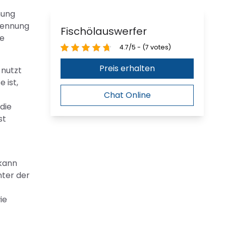
nung
Trennung
Fischölauswerfer
te
4.7/5 - (7 votes)
Preis erhalten
 nutzt
 ist,
Chat Online
die
st
 kann
ter der
ie