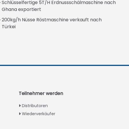
Schlüsselfertige 5T/H Erdnussschälmaschine nach
Ghana exportiert
200kg/h Nüsse Röstmaschine verkauft nach
Türkei
Italian
Greek
Urdu
Swahili
Turkish
Teilnehmer werden
Indonesian
Distributoren
Thai
Wiederverkäufer
Vietnamese
Japanese