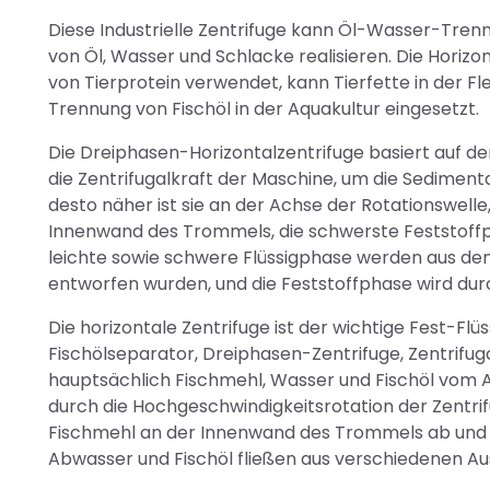
Diese Industrielle Zentrifuge kann Öl-Wasser-Tre
von Öl, Wasser und Schlacke realisieren. Die Horizo
von Tierprotein verwendet, kann Tierfette in der Fl
Trennung von Fischöl in der Aquakultur eingesetzt.
Die Dreiphasen-Horizontalzentrifuge basiert auf d
die Zentrifugalkraft der Maschine, um die Sedimentat
desto näher ist sie an der Achse der Rotationswelle
Innenwand des Trommels, die schwerste Feststoffp
leichte sowie schwere Flüssigphase werden aus den 
entworfen wurden, und die Feststoffphase wird du
Die horizontale Zentrifuge ist der wichtige Fest-Flüs
Fischölseparator, Dreiphasen-Zentrifuge, Zentrifuga
hauptsächlich Fischmehl, Wasser und Fischöl vom
durch die Hochgeschwindigkeitsrotation der Zentrifu
Fischmehl an der Innenwand des Trommels ab und bi
Abwasser und Fischöl fließen aus verschiedenen Au