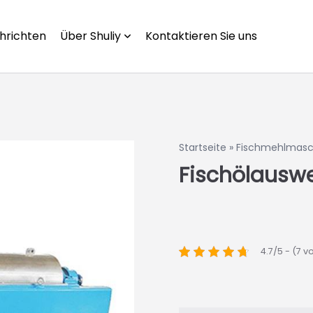
hrichten
Über Shuliy
Kontaktieren Sie uns
Startseite
»
Fischmehlmasc
Fischölauswe
4.7/5 - (7 v