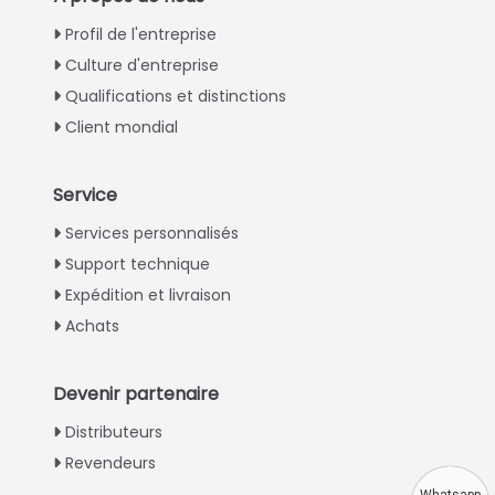
Profil de l'entreprise
Culture d'entreprise
Qualifications et distinctions
Client mondial
Service
Italian
Services personnalisés
Support technique
Greek
Expédition et livraison
Urdu
Achats
Swahili
Turkish
Devenir partenaire
Indonesian
Distributeurs
Thai
Revendeurs
Vietnamese