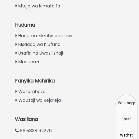
Mteja wa Kimataifa
Huduma
Italian
Huduma zilizobinafsishwa
Greek
Msaada wa Kiufundi
Urdu
Usafiri na Uwasilishaji
Turkish
Manunuzi
Indonesian
Thai
Fanyika Mshirika
Vietnamese
Wasambazaji
Wauzaji wa Rejareja
Japanese
Whatsapp
Korean
Wasiliana
Email
Hindi
8615838192276
Chinese
Wechat