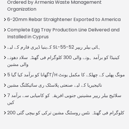
Ordered by Armenia Waste Management
Organization
6-20mm Rebar Straightener Exported to America
Complete Egg Tray Production Line Delivered and
Installed in Cyprus
کےینیا ڈیری فارم کے لیے SL-55-52 ہائی بيلر ریپر
کینیڈا کو برآمد ہونے والی 300 کلوگرام فی گھنٹہ سلاد دھونے
والی مشین
گھانا کو برآمد کیا گیا 5T/H مونگ پھلی کے چھلکے کا مکمل یونٹ
نائیجیریا کے لیے صنعتی پلاسٹک ری سائیکلنگ مشین
7 سلائیج بیلر ریپر مشینیں جنوبی افریقہ کو کامیابی سے برآمد
کیں
200 کلوگرام فی گھنٹہ نٹس روسٹنگ مشین ترکی کو بیچی گئی