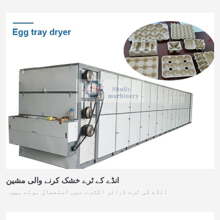
انڈے کے ٹرے خشک کرنے والی مشین
انڈے کی ٹرے ڈرائر اکثر… میں استعمال ہوتے ہیں۔