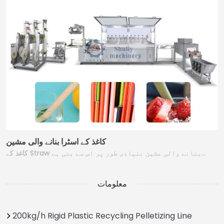
کاغذ کے اسٹرا بنانے والی مشین
کاغذ کے Straw بنانے والی مشین بنیادی طور پر اس سے بنی ہے…
معلومات
200kg/h Rigid Plastic Recycling Pelletizing Line