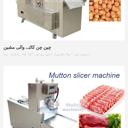
چین چن کاٹنے والی مشین
چین چن ایک مقبول تلی ہوئی آٹا کا ناشتہ ہے…