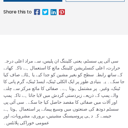
سی آئی پی سسٹم، یعنی کلیننگ ان پلیس، سے مراد اعلی درجہ
حرارت، اعلی کنسٹریشن کلیننگ مائع کا استعمال ہے تاکہ کھانے
کے ساتھ رابطہ سطح کو بغیر مشین کو جدا کیے یا ہٹائے صاف کیا
جا سکے۔ یہ بنیادی طور پر ایک الکلی ٹینک، ایسڈ ٹینک، گرم پانی کا
ٹینک، وغیرہ پر مشتمل ہوتا ہے۔ صفائی کا مائع مرکز سے چلنے
والے پمپ کے ذریعے زبردستی گردش میں لایا جاتا ہے تاکہ پمپ
اور آلات میں صفائی کا مقصد حاصل کیا جا سکے۔ سی آئی پی
سسٹم دودھ کی صنعتوں میں وسیع پیمانے پر استعمال ہوتا ہے
جیسے کہ دہی پروسیسنگ مشینیں، بروری، مشروبات، اور
عمومی خوراکی پلانٹس۔