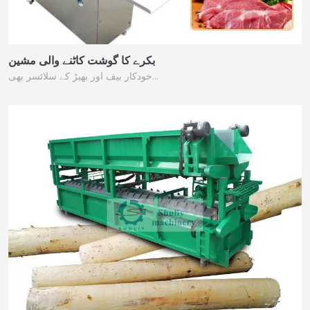
بکرے کا گوشت کاٹنے والی مشین
خودکار بیف اور بھیڑ کے سلائسر بھی…