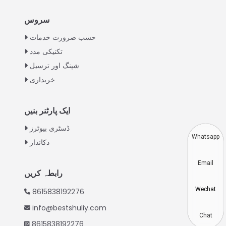
Italian
سروس
Greek
حسب ضرورت خدمات
Swahili
تکنیکی مدد
شپنگ اور ترسیل
Turkish
خریداری
Indonesian
Thai
ایک پارٹنر بنیں
Vietnamese
ڈسٹری بیوٹرز
Japanese
Whatsapp
دکاندار
Korean
Email
Hindi
رابطہ کریں
Chinese
Wechat
8615838192276
Spanish
info@bestshuliy.com
Russian
Chat
8615838192276