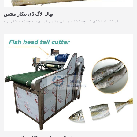
تھالہ لاگ ڈی بیکار مشین
الیکٹرک لکڑی کا چھڑکنے والی مشین تیزی سے چھڑک سکتی ہے…