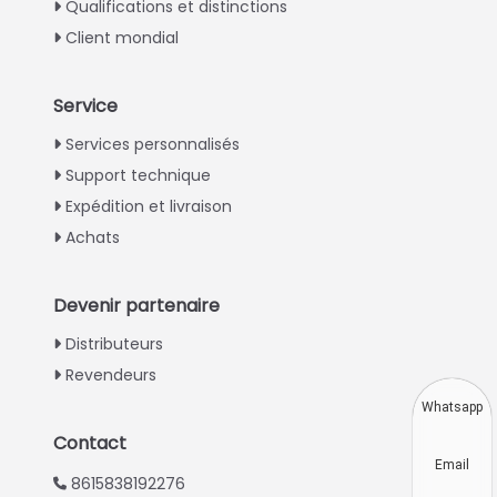
Qualifications et distinctions
Client mondial
Service
Italian
Services personnalisés
Support technique
Greek
Expédition et livraison
Urdu
Achats
Swahili
Turkish
Devenir partenaire
Indonesian
Distributeurs
Thai
Revendeurs
Vietnamese
Whatsapp
Japanese
Contact
Email
Korean
8615838192276