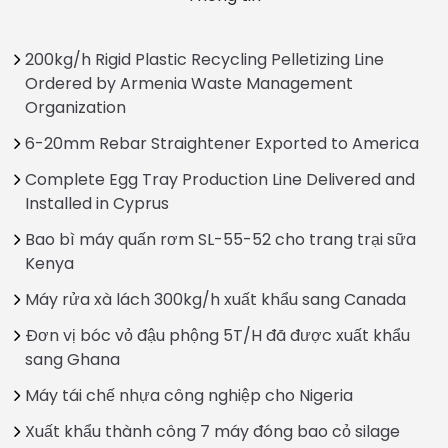
200kg/h Rigid Plastic Recycling Pelletizing Line
Ordered by Armenia Waste Management
Organization
6-20mm Rebar Straightener Exported to America
Complete Egg Tray Production Line Delivered and
Installed in Cyprus
Bao bì máy quấn rơm SL-55-52 cho trang trại sữa
Kenya
Máy rửa xà lách 300kg/h xuất khẩu sang Canada
Đơn vị bóc vỏ đậu phộng 5T/H đã được xuất khẩu
sang Ghana
Máy tái chế nhựa công nghiệp cho Nigeria
Xuất khẩu thành công 7 máy đóng bao cỏ silage